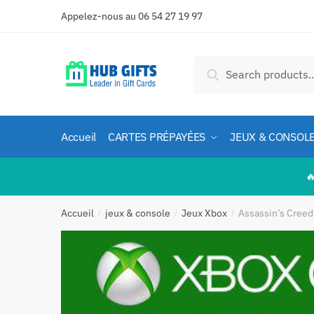
Skip
Skip
Appelez-nous au 06 54 27 19 97
to
to
navigation
content
Recherche
Recherche
pour :
Accueil
CARTES PRÉPAYÉES
JEUX & CONSOL

Accueil
jeux & console
Jeux Xbox
Assassin’s Cree
/
/
/