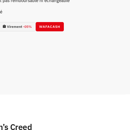
st pas remboursable ni échangeable
sé
🏦 Virement
-05%
WAFACASH
n’s Creed