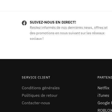
initial
actuel
était :
est :
د.م.210.00.
د.م.250.00.
SUIVEZ-NOUS EN DIRECT!
Restez informés de nos dernières news, offres et
des promotions en nous suivant sur les réseaux
sociaux !
SERVICE CLIENT
PARTEN
Conditions générales
Netflix
Politiques de retour
iTunes
Contacter-nous
Google 
ROBLO