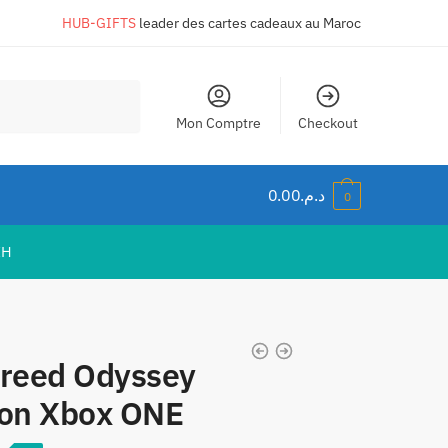
HUB-GIFTS
leader des cartes cadeaux au Maroc
Mon Comptre
Checkout
0.00
د.م.
0
IH
Creed Odyssey
ion Xbox ONE