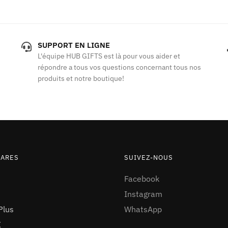
initial
actuel
était :
est :
د.م.330.00.
د.م.350.00.
SUPPORT EN LIGNE
L'équipe HUB GIFTS est là pour vous aider et
répondre a tous vos questions concernant tous nos
produits et notre boutique!
IARES
SUIVEZ-NOUS
Facebook
Instagram
Plus
WhatsApp
X