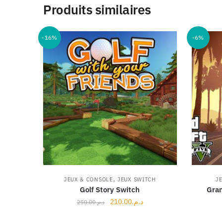
Produits similaires
-16%
-6%
,
JEUX & CONSOLE
JEUX SWITCH
J
Golf Story Switch
Gran
Le
Le
210.00
د.م.
250.00
د.م.
prix
prix