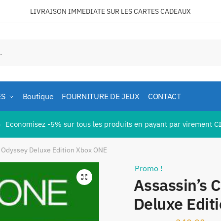
LIVRAISON IMMEDIATE SUR LES
CARTES CADEAUX
ES
Boutique
FOURNITURE DE JEUX
CONTACT

Economisez -5% sur tous les produits en payant par virement C
d Odyssey Deluxe Edition Xbox ONE
Promo !
🔍
Assassin’s 
Deluxe Edit