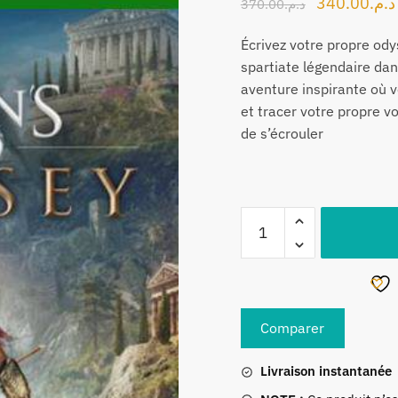
Le
340.00
د.م.
370.00
د.م.
prix
Écrivez votre propre od
initial
spartiate légendaire da
était :
aventure inspirante où v
.م.370.00
et tracer votre propre v
de s’écrouler
quantité
de
Assassin’s
Creed
Odyssey
Comparer
Deluxe
Edition
Livraison instantanée
Xbox
ONE