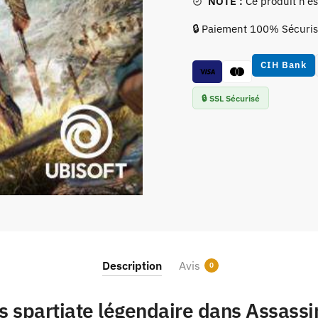
NOTE :
Ce produit n’e
🔒 Paiement 100% Sécuri
CIH Bank
🔒 SSL Sécurisé
Description
Avis
0
 spartiate légendaire dans Assassi