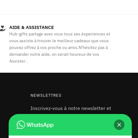
initial
actuel
était :
est :
د.م.405.00.
د.م.500.00.
AIDE & ASSISTANCE
Hub-gifts partage avec vous tous ses éxperiences et
vous assiste à trouver le meilleur cadeaux que vous
pouvez offrez à vos proche ou amis.N'hésitez pas à
demander notre aide, on serait heureux de vos
Assister .
NEWSLETTRES
Inscrivez-vous à notre newsletter et
recevez 10% de réduction sur votre
première commande !