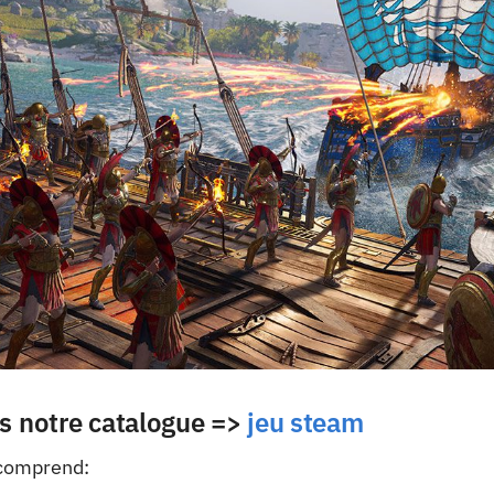
ns notre catalogue =>
jeu steam
 comprend: