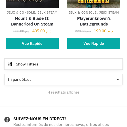
,
,
JEUX & CONSOLE
JEUX STEAM
JEUX & CONSOLE
JEUX STEAM
Mount & Blade II:
Playerunknown’s
Bannerlord On Steam
Battlegrounds
Le
Le
Le
Le
405.00
د.م.
190.00
د.م.
500.00
د.م.
220.00
د.م.
prix
prix
prix
prix
initial
actuel
initial
actuel
Ajouter au panier
Vue Rapide
Ajouter au panier
Vue Rapide
était :
est :
était :
est :
د.م.220.00.
د.م.405.00.
د.م.500.00.
Show Filters
4 résultats affichés
SUIVEZ-NOUS EN DIRECT!
Restez informés de nos dernières news, offres et des