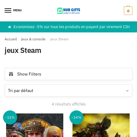
Skip
Skip
to
to
MENU
0
navigation
content
🔥
Economisez -5% sur tous les produits en payant par virement CIH
Accueil
/
jeux & console
/
jeux Steam
jeux Steam
Show Filters
4 résultats affichés
-11%
-14%