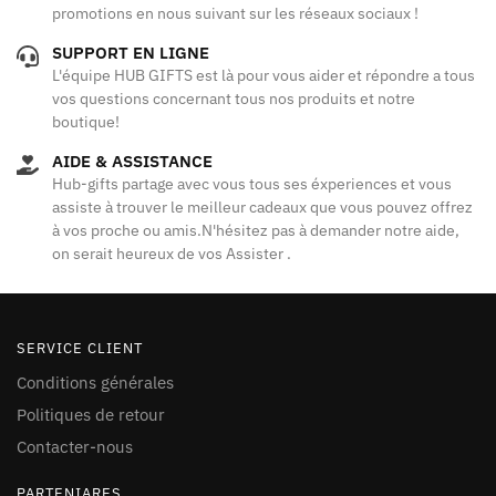
promotions en nous suivant sur les réseaux sociaux !
SUPPORT EN LIGNE
L'équipe HUB GIFTS est là pour vous aider et répondre a tous
vos questions concernant tous nos produits et notre
boutique!
AIDE & ASSISTANCE
Hub-gifts partage avec vous tous ses éxperiences et vous
assiste à trouver le meilleur cadeaux que vous pouvez offrez
à vos proche ou amis.N'hésitez pas à demander notre aide,
on serait heureux de vos Assister .
SERVICE CLIENT
Conditions générales
Politiques de retour
Contacter-nous
PARTENIARES