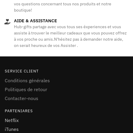
vos questions concernant tous nos produits et notre
boutique!
AIDE & ASSISTANCE
Hub-gifts partage avec vous tous ses éxperiences et vous
assiste à trouver le meilleur cadeaux que vous pouvez offrez
à vos proche ou amis.N'hésitez pas à demander notre aide,
on serait heureux de vos Assister .
SERVICE CLIENT
Conditions générales
Politiques de retour
Contacter-nous
PARTENIARES
Netflix
iTunes