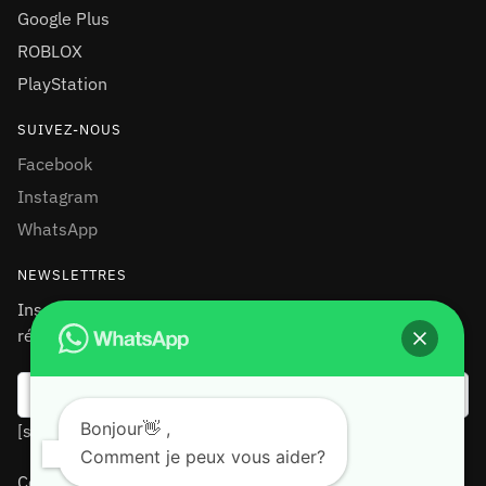
Google Plus
ROBLOX
PlayStation
SUIVEZ-NOUS
Facebook
Instagram
WhatsApp
NEWSLETTRES
Inscrivez-vous à notre newsletter et recevez 10% de
réduction sur votre première commande !
Bonjour👋 ,
[submit"Send"]
Comment je peux vous aider?
Copyright © SUDCOM