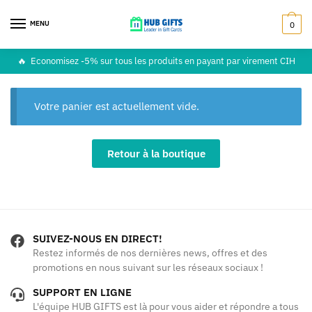
Skip
Skip
to
to
MENU
0
navigation
content
🔥
Economisez -5% sur tous les produits en payant par virement CIH
Votre panier est actuellement vide.
Retour à la boutique
SUIVEZ-NOUS EN DIRECT!
Restez informés de nos dernières news, offres et des
promotions en nous suivant sur les réseaux sociaux !
SUPPORT EN LIGNE
L'équipe HUB GIFTS est là pour vous aider et répondre a tous